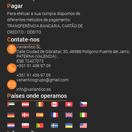
Pagar
Para efetuar a sua compra dispomos de
diferentes métodos de pagamento:
TRANSFERÊNCIA BANCÁRIA, CARTÃO DE
CRÉDITO / DÉBITO.
C
ontate-nos
Variantico SL,
Calle Ciudad de Gibraltar, 30, 46988 Polígono Fuente del Jarro,
PATERNA (VALENCIA) ,
ESB 72427073
+351 91 436 97 09
+351 91 436 97 09
varianticogrupo@gmail.com
info@variantico.es
Países onde operamos