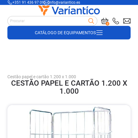
+351 91 436 97 09
info@variantico.es
Best-sellers
Manutenção
0
Acessórios para carrinhos de mão
CATÁLOGO DE EQUIPAMENTOS
Suprimentos de armazém
Suprimentos de construção
Produtos de plástico e madeira
Cofragem
Cestão papel e cartão 1.200 x 1.000
CESTÃO PAPEL E CARTÃO 1.200 X
1.000