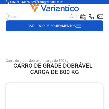
+351 91 436 97 09
info@variantico.es
Best-sellers
Manutenção
0
Acessórios para carrinhos de mão
CATÁLOGO DE EQUIPAMENTOS
Suprimentos de armazém
Suprimentos de construção
Produtos de plástico e madeira
Cofragem
Carro de grade dobrável - carga de 800 kg
CARRO DE GRADE DOBRÁVEL -
CARGA DE 800 KG