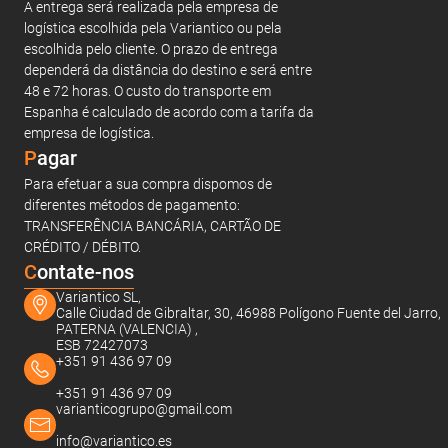
A entrega será realizada pela empresa de
logística escolhida pela Variantico ou pela
escolhida pelo cliente. O prazo de entrega
dependerá da distância do destino e será entre
48 e 72 horas. O custo do transporte em
Espanha é calculado de acordo com a tarifa da
empresa de logística.
Pagar
Para efetuar a sua compra dispomos de
diferentes métodos de pagamento:
TRANSFERÊNCIA BANCÁRIA, CARTÃO DE
CRÉDITO / DÉBITO.
C
ontate-nos
Variantico SL,
Calle Ciudad de Gibraltar, 30, 46988 Polígono Fuente del Jarro,
PATERNA (VALENCIA) ,
ESB 72427073
+351 91 436 97 09
+351 91 436 97 09
varianticogrupo@gmail.com
info@variantico.es