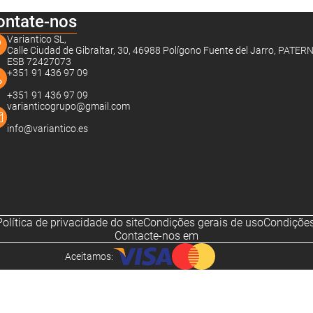
ontate-nos
Variantico SL,
Calle Ciudad de Gibraltar, 30, 46988 Polígono Fuente del Jarro, PATER
ESB 72427073
+351 91 436 97 09
+351 91 436 97 09
varianticogrupo@gmail.com
info@variantico.es
Política de privacidade do site
Condições gerais de uso
Condições
Contacte-nos em
Aceitamos:
Noch sind keine Bewertungen vorhanden.