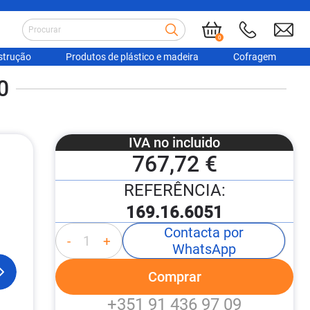
0
strução
Produtos de plástico e madeira
Cofragem
0
IVA no incluido
767,72 €
REFERÊNCIA:
169.16.6051
Contacta por
-
+
WhatsApp
Comprar
+351 91 436 97 09