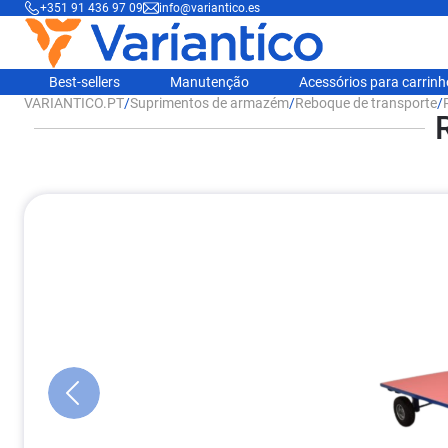
+351 91 436 97 09
info@variantico.es
Best-sellers
Manutenção
Acessórios para carrin
VARIANTICO.PT
/
Suprimentos de armazém
/
Reboque de transporte
/