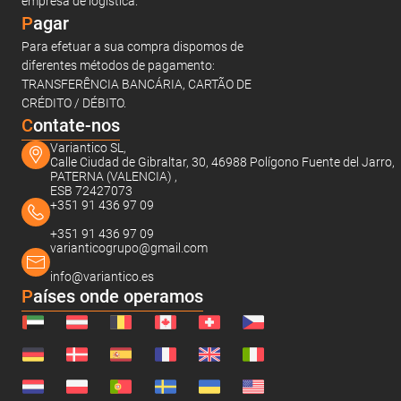
empresa de logística.
Pagar
Para efetuar a sua compra dispomos de
diferentes métodos de pagamento:
TRANSFERÊNCIA BANCÁRIA, CARTÃO DE
CRÉDITO / DÉBITO.
C
ontate-nos
Variantico SL,
Calle Ciudad de Gibraltar, 30, 46988 Polígono Fuente del Jarro,
PATERNA (VALENCIA) ,
ESB 72427073
+351 91 436 97 09
+351 91 436 97 09
varianticogrupo@gmail.com
info@variantico.es
Países onde operamos