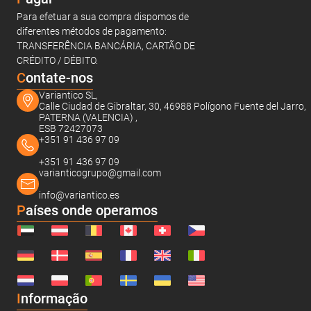
Para efetuar a sua compra dispomos de
diferentes métodos de pagamento:
TRANSFERÊNCIA BANCÁRIA, CARTÃO DE
CRÉDITO / DÉBITO.
C
ontate-nos
Variantico SL,
Calle Ciudad de Gibraltar, 30, 46988 Polígono Fuente del Jarro,
PATERNA (VALENCIA) ,
ESB 72427073
+351 91 436 97 09
+351 91 436 97 09
varianticogrupo@gmail.com
info@variantico.es
Países onde operamos
I
nformação