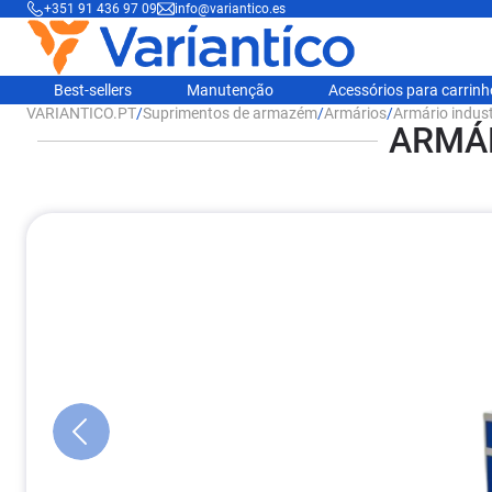
+351 91 436 97 09
info@variantico.es
Best-sellers
Manutenção
Acessórios para carrin
VARIANTICO.PT
/
Suprimentos de armazém
/
Armários
/
Armário indus
ARMÁR