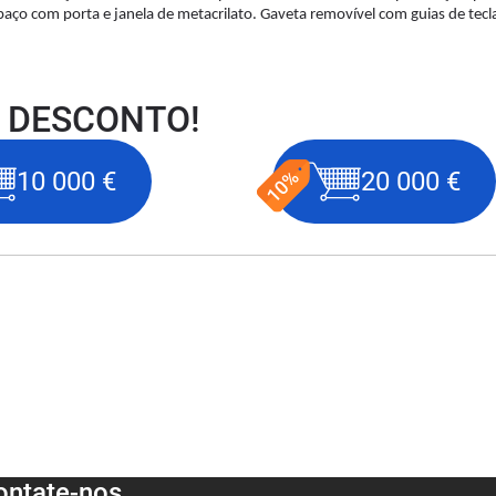
paço com porta e janela de metacrilato. Gaveta removível com guias de tecl
 DESCONTO!
10 000 €
20 000 €
ontate-nos