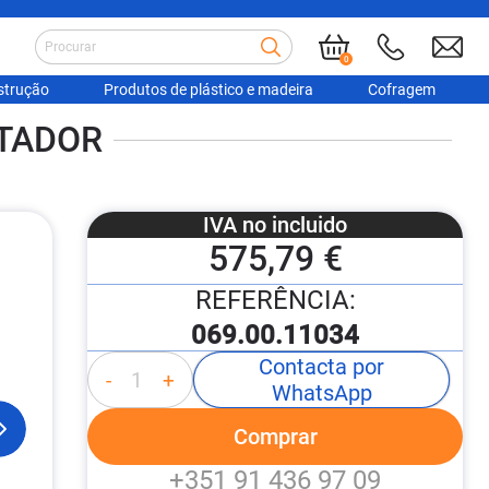
0
strução
Produtos de plástico e madeira
Cofragem
UTADOR
IVA no incluido
575,79 €
REFERÊNCIA:
069.00.11034
Contacta por
-
+
WhatsApp
Comprar
+351 91 436 97 09