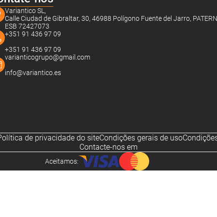
Variantico SL,
Calle Ciudad de Gibraltar, 30, 46988 Polígono Fuente del Jarro, PATER
ESB 72427073
+351 91 436 97 09
+351 91 436 97 09
varianticogrupo@gmail.com
info@variantico.es
Política de privacidade do site
Condições gerais de uso
Condições
Contacte-nos em
Aceitamos:
Noch sind keine Bewertungen vorhanden.