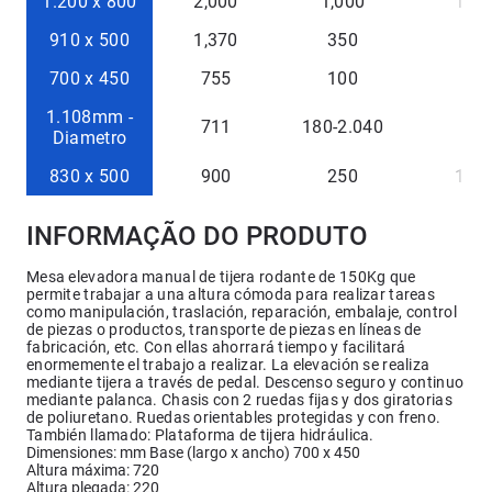
1.200 x 800
2,000
1,000
150
910 x 500
1,370
350
-
700 x 450
755
100
-
1.108mm -
711
180-2.040
-
Diametro
830 x 500
900
250
125
INFORMAÇÃO DO PRODUTO
Mesa elevadora manual de tijera rodante de 150Kg que
permite trabajar a una altura cómoda para realizar tareas
como manipulación, traslación, reparación, embalaje, control
de piezas o productos, transporte de piezas en líneas de
fabricación, etc. Con ellas ahorrará tiempo y facilitará
enormemente el trabajo a realizar. La elevación se realiza
mediante tijera a través de pedal. Descenso seguro y continuo
mediante palanca. Chasis con 2 ruedas fijas y dos giratorias
de poliuretano. Ruedas orientables protegidas y con freno.
También llamado: Plataforma de tijera hidráulica.
Dimensiones: mm Base (largo x ancho) 700 x 450
Altura máxima: 720
Altura plegada: 220