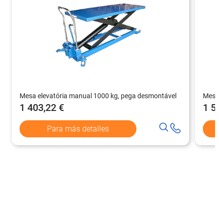
Mesa elevatória manual 1000 kg, pega desmontável
Mesa 
1 403,22 €
1 5
Para más detalles