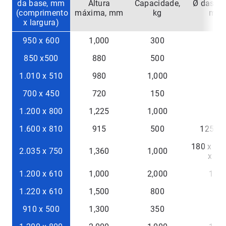
da base, mm
Altura
Capacidade,
Ø das ro
(comprimento
máxima, mm
kg
mm
x largura)
950 x 600
1,000
300
-
850 x500
880
500
-
1.010 x 510
980
1,000
-
700 x 450
720
150
-
1.200 x 800
1,225
1,000
-
1.600 x 810
915
500
125 x 
180 x 50 
2.035 x 750
1,360
1,000
x 40
1.200 x 610
1,000
2,000
150
1.220 x 610
1,500
800
-
910 x 500
1,300
350
-