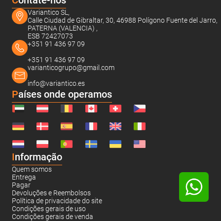
C
ontate-nos
Variantico SL,
Calle Ciudad de Gibraltar, 30, 46988 Polígono Fuente del Jarro,
PATERNA (VALENCIA) ,
ESB 72427073
+351 91 436 97 09
+351 91 436 97 09
varianticogrupo@gmail.com
info@variantico.es
Países onde operamos
I
nformação
Quem somos
Entrega
Pagar
Devoluções e Reembolsos
Política de privacidade do site
Condições gerais de uso
Condições gerais de venda