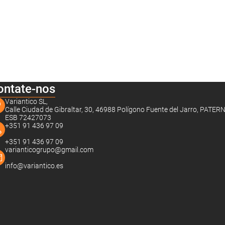
ontate-nos
Variantico SL,
Calle Ciudad de Gibraltar, 30, 46988 Polígono Fuente del Jarro, PATER
ESB 72427073
+351 91 436 97 09
+351 91 436 97 09
varianticogrupo@gmail.com
info@variantico.es