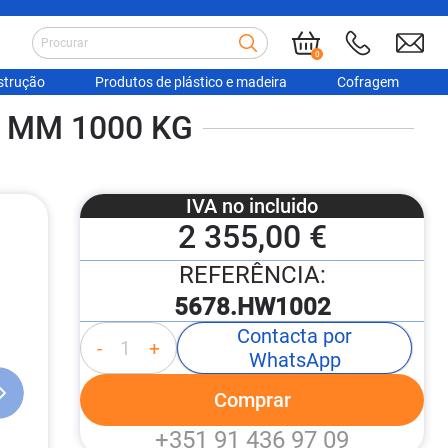
0
strução
Produtos de plástico e madeira
Cofragem
 MM 1000 KG
IVA no incluido
2 355,00 €
REFERÊNCIA:
5678.HW1002
Contacta por
-
+
WhatsApp
Comprar
+351 91 436 97 09