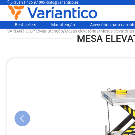
+351 91 436 97 09
info@variantico.es
Best-sellers
Manutenção
Acessórios para carrin
VARIANTICO.PT
/
Manutenção
/
Mesas elevatórias
/
Mesas elevatórias 
MESA ELEVA