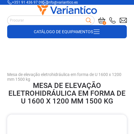
+351 91 436 97 09
info@variantico.es
Best-sellers
Manutenção
0
Acessórios para carrinhos de mão
CATÁLOGO DE EQUIPAMENTOS
Suprimentos de armazém
Suprimentos de construção
Produtos de plástico e madeira
Cofragem
Mesa de elevação eletrohidráulica em forma de U 1600 x 1200
mm 1500 kg
MESA DE ELEVAÇÃO
ELETROHIDRÁULICA EM FORMA DE
U 1600 X 1200 MM 1500 KG