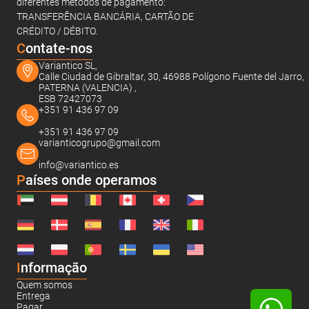
diferentes métodos de pagamento:
TRANSFERÊNCIA BANCÁRIA, CARTÃO DE
CRÉDITO / DÉBITO.
C
ontate-nos
Variantico SL,
Calle Ciudad de Gibraltar, 30, 46988 Polígono Fuente del Jarro,
PATERNA (VALENCIA) ,
ESB 72427073
+351 91 436 97 09
+351 91 436 97 09
varianticogrupo@gmail.com
info@variantico.es
Países onde operamos
I
nformação
Quem somos
Entrega
Pagar