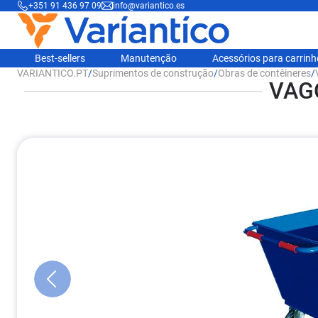
+351 91 436 97 09
info@variantico.es
Best-sellers
Manutenção
Acessórios para carrin
VARIANTICO.PT
/
Suprimentos de construção
/
Obras de contêineres
/
VAG