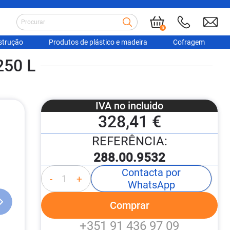
0
strução
Produtos de plástico e madeira
Cofragem
50 L
IVA no incluido
328,41 €
REFERÊNCIA:
288.00.9532
Contacta por
-
+
WhatsApp
Comprar
+351 91 436 97 09