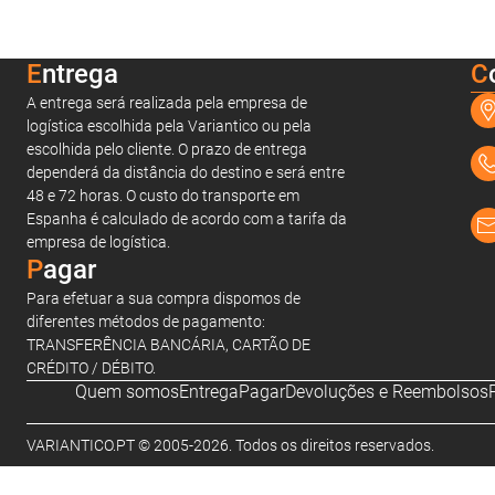
Entrega
C
A entrega será realizada pela empresa de
logística escolhida pela Variantico ou pela
escolhida pelo cliente. O prazo de entrega
dependerá da distância do destino e será entre
48 e 72 horas. O custo do transporte em
Espanha é calculado de acordo com a tarifa da
empresa de logística.
Pagar
Para efetuar a sua compra dispomos de
diferentes métodos de pagamento:
TRANSFERÊNCIA BANCÁRIA, CARTÃO DE
CRÉDITO / DÉBITO.
Quem somos
Entrega
Pagar
Devoluções e Reembolsos
VARIANTICO.PT © 2005-2026. Todos os direitos reservados.