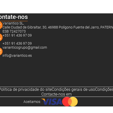
ontate-nos
Variantico SL,
Calle Ciudad de Gibraltar, 30, 46988 Polígono Fuente del Jarro, PATER
ESB 72427073
+351 91 436 97 09
+351 91 436 97 09
varianticogrupo@gmail.com
info@variantico.es
Política de privacidade do site
Condições gerais de uso
Condições
Contacte-nos em
Aceitamos:
Noch sind keine Bewertungen vorhanden.