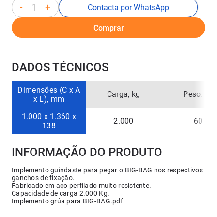
-
+
Contacta por WhatsApp
Comprar
DADOS TÉCNICOS
Dimensões (C x A
Carga, kg
Peso, kg
x L), mm
1.000 x 1.360 x
2.000
60
138
INFORMAÇÃO DO PRODUTO
Implemento guindaste para pegar o BIG-BAG nos respectivos
ganchos de fixação.
Fabricado em aço perfilado muito resistente.
Capacidade de carga 2.000 Kg.
Implemento grúa para BIG-BAG.pdf