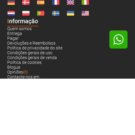
I
nformação
Quem somos
Entrega
Pagar
Devoluções e Reembolsos
Política de privacidade do site
Condições gerais de uso
Condições gerais de venda
Política de cookies
Blogue
Opiniões
(8)
Contacte-nos em
VARIANTICO.PT © 2005-2026.
Aceitamos:
Todos os direitos reservados.
Política de privacidade do site
Mapa da web
Noch sind keine Bewertungen vorhanden.