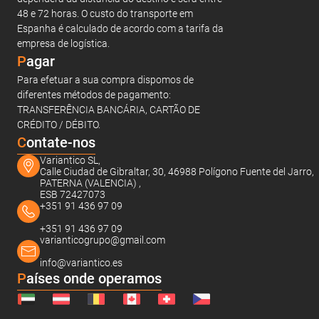
48 e 72 horas. O custo do transporte em
Espanha é calculado de acordo com a tarifa da
empresa de logística.
Pagar
Para efetuar a sua compra dispomos de
diferentes métodos de pagamento:
TRANSFERÊNCIA BANCÁRIA, CARTÃO DE
CRÉDITO / DÉBITO.
C
ontate-nos
Variantico SL,
Calle Ciudad de Gibraltar, 30, 46988 Polígono Fuente del Jarro,
PATERNA (VALENCIA) ,
ESB 72427073
+351 91 436 97 09
+351 91 436 97 09
varianticogrupo@gmail.com
info@variantico.es
Países onde operamos